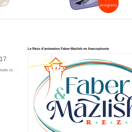
Le Rezo d'animation Faber-Mazlish en francophonie
017
invite ce