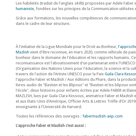
Les habiletés (traduit de l'anglais
skills
) proposées par Adele Faber et
humaniste
, fondées sur les principes de la Communication utilisées 
Grâce aux formations, les nouvelles compétences de communication 
dans le cadre de leur structure.
À l'initiative de la Ligue Mondiale pour le Droit au Bonheur,
l'approche
Mazlish
vient d'être reconnue, en mars 2020, comme véhicule de paix
bonheur dans le domaine de l'éducation et les rapports humains. Ce
reconnaissance est l'aboutissement d'un partenariat entre l'UNESCO
(Organisation des Nations Unies pour l'éducation, la science et la cul
travers de l'action de l'Artiste UNESCO pour la Paix
Guila Clara Kesso
l'approche Faber et Mazlish / Aux éditions du Phare, dans la product
livres-audio de "Bastien et les Blipoux" et "Bastien et les blipoux von
l'école", deux histoires pour enfants écrites par Adele FABER et Elain
MAZLISH, lues par Guila Clara Kessous, animatrice Faber et Mazlish 
et aux Etats-Unis d'Amérique, Officier Arts & Lettres Trèfle d’Or 2019
enseignante à l'Université de Harvard.
Toutes les références des ouvrages :
fabermazlish-aep.com
L'approche Faber et Mazlish c’est aussi :