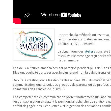
L'approche (la méthode ou les trava
renforcer des compétences en communi
enfants et les adolescents.
La dynamique des
ateliers
consiste à
mieux voir le message reçu par l'enfa
lui transmettre.
Ces deux auteures américaines ont participé pendant plus de 5 ans 
Elles ont souhaité partager avec le plus grand nombre de parents et 
Depuis la création, dans les débuts des années 1980 du matériel pé
communication, que ce soit des groupes de parents ou de professio
animateurs des centres de loisirs...).
Ces compétences en communication portent notamment sur l’accueil de
responsabilisation en évitant la punition, la recherche de solutions 
enfant dégagée des « étiquettes » et la gestion des situations confli