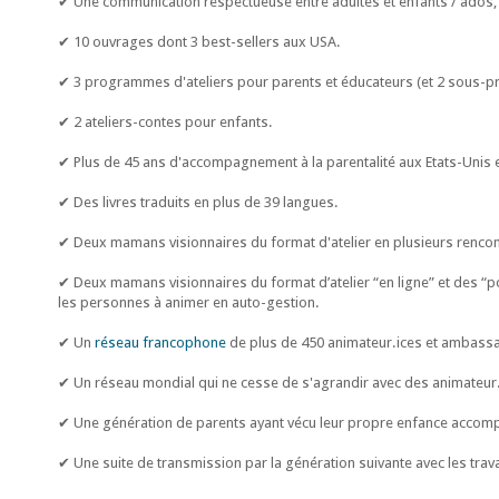
✔ Une communication respectueuse entre adultes et enfants / ados,
✔ 10 ouvrages dont 3 best-sellers aux USA.
✔ 3 programmes d'ateliers pour parents et éducateurs (et 2 sous-
✔ 2 ateliers-contes pour enfants.
✔ Plus de 45 ans d'accompagnement à la parentalité aux Etats-Unis 
✔ Des livres traduits en plus de 39 langues.
✔ Deux mamans visionnaires du format d'atelier en plusieurs rencon
✔ Deux mamans visionnaires du format d’atelier “en ligne” et des “p
les personnes à animer en auto-gestion.
✔ Un
réseau francophone
de plus de 450 animateur.ices et ambass
✔ Un réseau mondial qui ne cesse de s'agrandir avec des animateur.ic
✔ Une génération de parents ayant vécu leur propre enfance accom
✔ Une suite de transmission par la génération suivante avec les tra