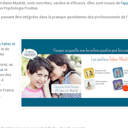
 Elaine Mazlish, sont concrètes, variées et efficaces. Elles sont issues de
l’ap
en Psychologie Positive.
peuvent être intégrées dans la pratique quotidienne des professionnels de l
 Faber et
 et de
tte
ture), au
us
et
ion des
t à
e
en France
,