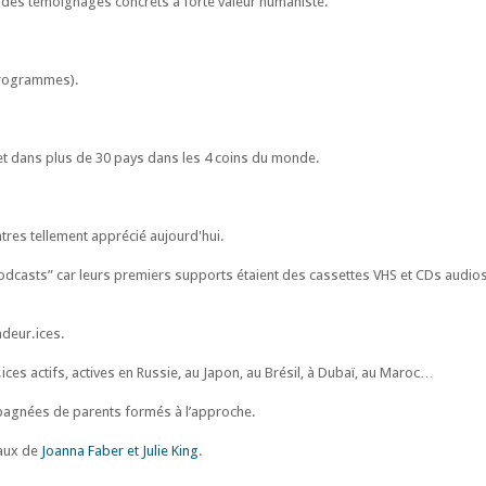
 des témoignages concrets à forte valeur humaniste.
programmes).
et dans plus de 30 pays dans les 4 coins du monde.
tres tellement apprécié aujourd'hui.
odcasts” car leurs premiers supports étaient des cassettes VHS et CDs audios,
adeur.ices.
es actifs, actives en Russie, au Japon, au Brésil, à Dubaï, au Maroc…
pagnées de parents formés à l’approche.
vaux de
Joanna Faber et Julie King
.