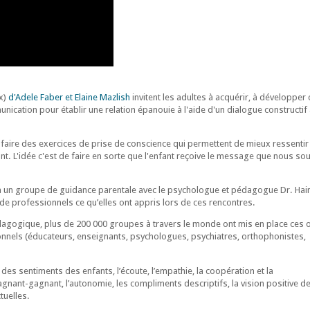
ux)
d'Adele Faber et Elaine Mazlish
invitent les adultes à acquérir, à développer 
cation pour établir une relation épanouie à l'aide d'un dialogue constructif 
 faire des exercices de prise de conscience qui permettent de mieux ressentir
nt. L'idée c'est de faire en sorte que l'enfant reçoive le message que nous so
à un groupe de guidance parentale avec le psychologue et pédagogue Dr. Hai
de professionnels ce qu’elles ont appris lors de ces rencontres.
dagogique, plus de 200 000 groupes à travers le monde ont mis en place ces o
nnels (éducateurs, enseignants, psychologues, psychiatres, orthophonistes,
s sentiments des enfants, l’écoute, l’empathie, la coopération et la
gagnant-gagnant, l’autonomie, les compliments descriptifs, la vision positive 
ctuelles.