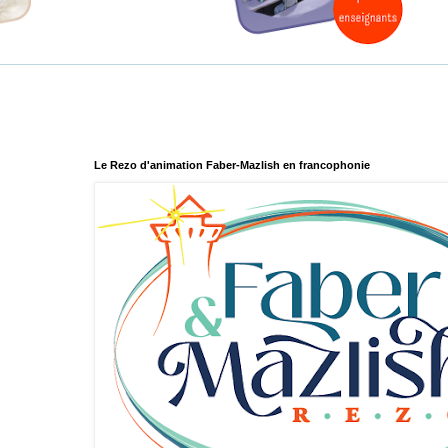
Le Rezo d'animation Faber-Mazlish en francophonie